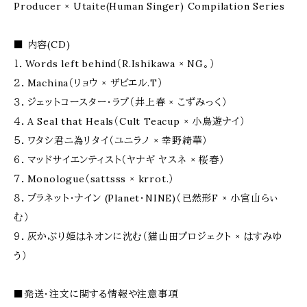
Producer × Utaite(Human Singer) Compilation Series
■ 内容(CD)
１．Words left behind（R.Ishikawa × NG。）
２．Machina（リョウ × ザビエル.T）
３．ジェットコースター・ラブ（井上春 × こずみっく）
４．A Seal that Heals（Cult Teacup × 小鳥遊ナイ）
５．ワタシ君ニ為リタイ（ユニラノ × 幸野綺華）
６．マッドサイエンティスト（ヤナギ ヤスネ × 桜春）
７．Monologue（sattsss × krrot.）
８．プラネット・ナイン (Planet・NINE)（已然形F × 小宮山らぃ
む）
９．灰かぶり姫はネオンに沈む（猫山田プロジェクト × はすみゆ
う）
■発送・注文に関する情報や注意事項