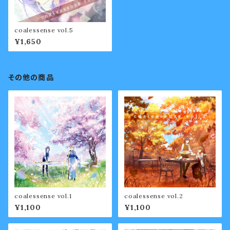
coalessense vol.5
¥1,650
その他の商品
coalessense vol.1
coalessense vol.2
¥1,100
¥1,100