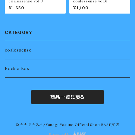
coalessense vol.3
coalessense vol.6
¥1,650
¥1,100
CATEGORY
coalessense
Rock a Box
商品一覧に戻る
© ヤナギ ヤスネ/Yanagi Yasune Official Shop BASE支店
Powered by