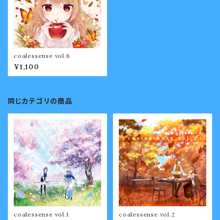
coalessense vol.6
¥1,100
同じカテゴリの商品
coalessense vol.1
coalessense vol.2