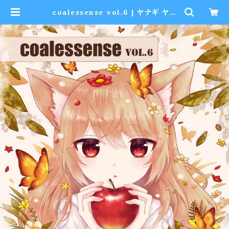
coalessense vol.6 | ヤナギ ヤス
ネ/Yanagi Yasune Official Sh
op BASE支店