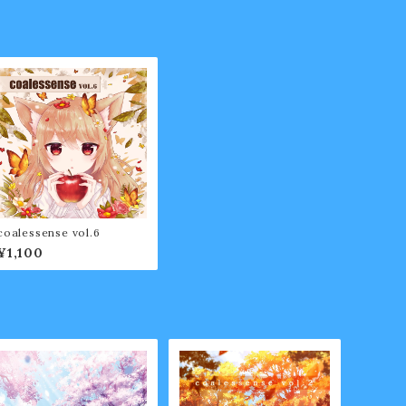
coalessense vol.6
¥1,100