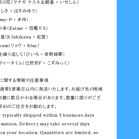
恋の花（ヤナギ ヤスネ＆蛾番 × いせしん）
しき × はすみゆう）
my-P × 未伶）
来（Eatme × 悠魘介X）
（R.Ishikawa × 紅雪）
lbum（リョウ × Blue）
を繰り返して（ひいろ × 幸野綺華）
ティータイム（已然形F × こずみっく）
文に関する情報や注意事項
通常5営業日以内に発送いたします。お届け先の地域
到着に数日かかる場合があります。数量に限りがござ
早めのご注文をお勧めします。
 typically shipped within 5 business days
rmation. Delivery may take several days
n your location. Quantities are limited, so