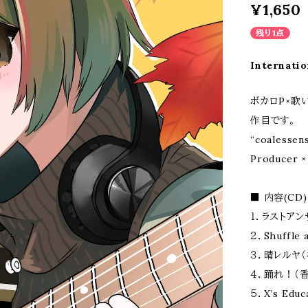
¥1,650
残り1点
Internatio
ボカロP×歌い
作目です。
“coalessens
Producer ×
■ 内容(CD)
１．ラストアンサ
２．Shuffle
３．晴レルヤ（
４．踊れ！（香
５．X’s Edu