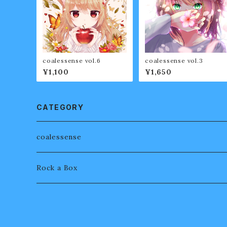
coalessense vol.6
coalessense vol.3
¥1,100
¥1,650
CATEGORY
coalessense
Rock a Box