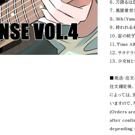
６．刀語るは
７．黒猫愛世（
８．36h（Yum
９．終われる未
１０．宙の紡ぎ星
１１．Time A
１２．サヨナラ
１３．少女Nと
■発送・注
注文確定後、
によっては、
いますので、
(Orders are
after confi
depending o