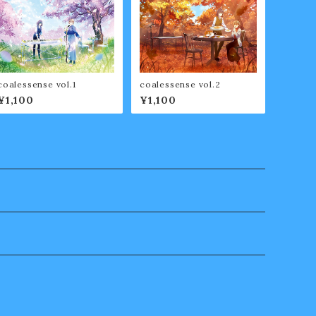
coalessense vol.1
coalessense vol.2
¥1,100
¥1,100